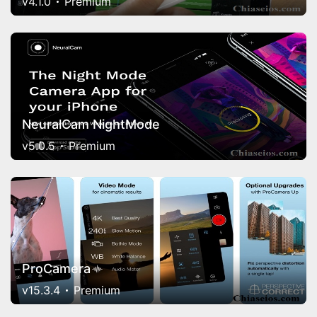
v4.1.0
Premium
NeuralCam NightMode
v5.0.5
Premium
ProCamera
v15.3.4
Premium