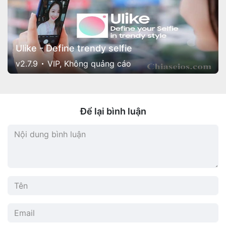
Ulike - Define trendy selfi‪e
v2.7.9
VIP, Không quảng cáo
Để lại bình luận