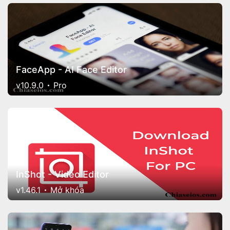
FaceApp - AI Face Editor
v10.9.0
Pro
InShot - Video Editor
v1.46.1
Mở khóa