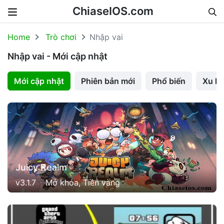
ChiaseIOS.com
Skip to content
Home
Trò chơi
Nhập vai
Nhập vai - Mới cập nhật
Mới cập nhật
Phiên bản mới
Phổ biến
Xu h
Juicy Realm
v3.1.7
Mở khóa, Tiền vàng