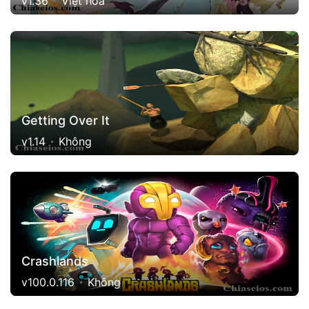
v1.36
Việt hóa
Getting Over It
v1.14
Không
Crashlands
v100.0.116
Không