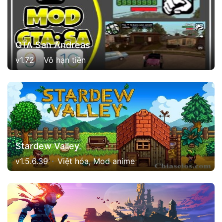
GTA San Andreas
v1.72
Vô hạn tiền
Stardew Valley
v1.5.6.39
Việt hóa, Mod anime