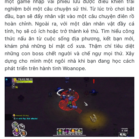
một game nhập vai phiêu lưu được điều khiển trải
nghiệm bởi một câu chuyện sử thi. Từ lúc trò chơi bắt
đầu, bạn sẽ đẩy nhân vật vào một câu chuyện điên rồ
hoàn chỉnh. Ngoài ra, với một dàn nhân vật đầy cá
tính, họ sẽ có ích hoặc trở thành kẻ thù. Tìm hiểu công
thức nấu ăn từ cuộc sống địa phương, kết bạn mới,
khám phá những bí mật cổ xưa. Thậm chí tiêu diệt
những con boss chết người và chế ngự mọi thứ. Xây
dựng cho mình một ngôi nhà khi bạn đang học cách
phát triển trên hành tinh Woanope.