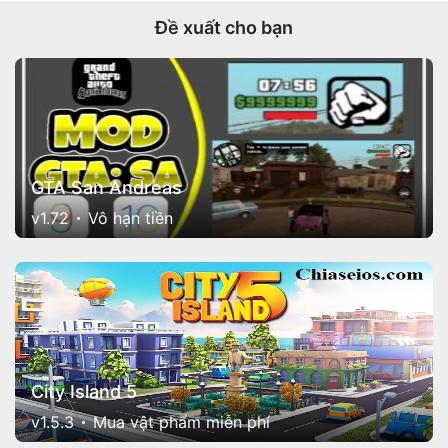
Đề xuất cho bạn
GTA San Andreas
v1.72
Vô hạn tiền
City Island 5
v1.5.3
Mua vật phẩm miễn phí