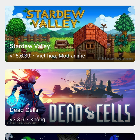
Stardew Valley
v1.5.6.39
Việt hóa, Mod anime
Dead Cells
v3.3.6
Không