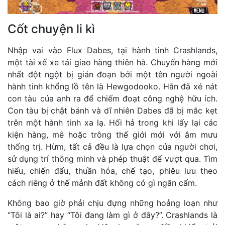
Cốt chuyện li kì
Nhập vai vào Flux Dabes, tại hành tinh Crashlands,
một tài xế xe tải giao hàng thiên hà. Chuyến hàng mới
nhất đột ngột bị gián đoạn bởi một tên người ngoài
hành tinh khổng lồ tên là Hewgodooko. Hắn đã xé nát
con tàu của anh ra để chiếm đoạt công nghệ hữu ích.
Con tàu bị chật bánh và dĩ nhiên Dabes đã bị mắc kẹt
trên một hành tinh xa lạ. Hối hả trong khi lấy lại các
kiện hàng, mê hoặc trông thế giới mới với âm mưu
thống trị. Hừm, tất cả đều là lựa chọn của người chơi,
sử dụng trí thông minh và phép thuật để vượt qua. Tìm
hiểu, chiến đấu, thuần hóa, chế tạo, phiêu lưu theo
cách riêng ở thế mảnh đất không có gì ngăn cấm.
Không bao giờ phải chịu đựng những hoảng loạn như
“Tôi là ai?” hay “Tôi đang làm gì ở đây?”. Crashlands là