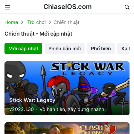
ChiaseIOS.com
Skip to content
Home
Trò chơi
Chiến thuật
Chiến thuật - Mới cập nhật
Mới cập nhật
Phiên bản mới
Phổ biến
Xu h
Stick War: Legacy
v2022.1.30
Vô hạn tiền, Xây dựng nhanh