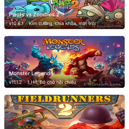
Plants vs Zombies 2
v10.8.1
Kim cương, chìa khóa, mặt trời
Monster Legends
v11.1.2
1 Hit, Bỏ chờ hồi chiêu