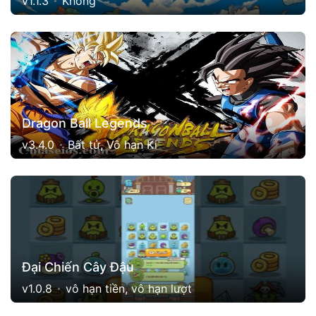
v1.1.3
Không
Dragon Ball Legends
v3.4.0
Bất tử, Vô hạn Ki
Đại Chiến Cây Đậu
v1.0.8
vô hạn tiền, vô hạn lượt