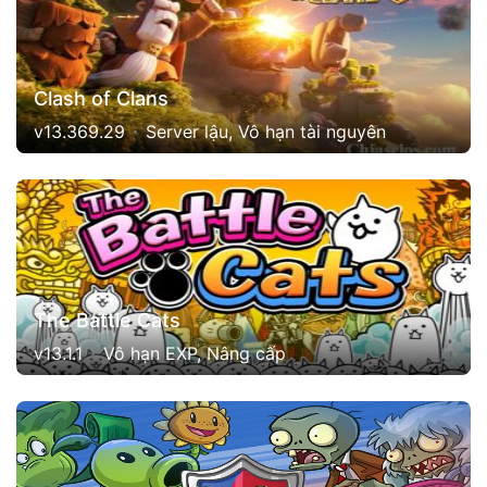
Clash of Clans
v13.369.29
Server lậu, Vô hạn tài nguyên
The Battle Cats
v13.1.1
Vô hạn EXP, Nâng cấp