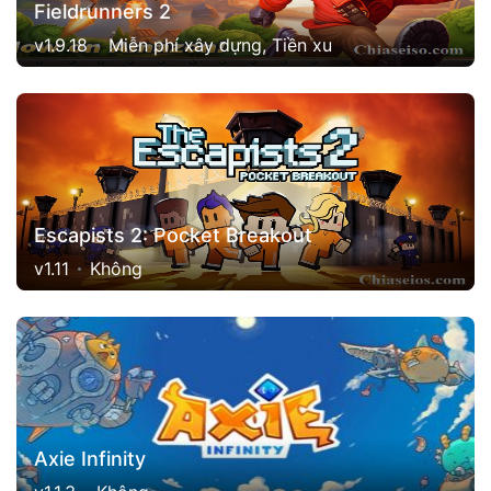
Fieldrunners 2
v1.9.18
Miễn phí xây dựng, Tiền xu
Escapists 2: Pocket Breakout
v1.11
Không
Axie Infinity