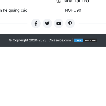
Nhà Tài Trợ
ên hệ quảng cáo
NOHU90
© Copyright 2020-2023, Chiaseios.com |