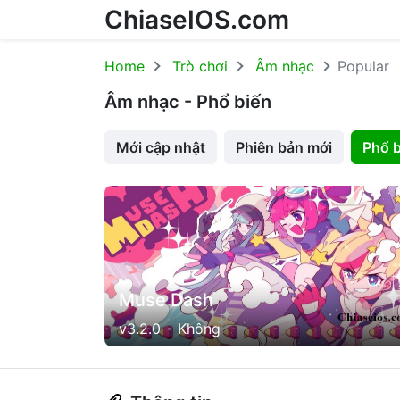
ChiaseIOS.com
Skip to content
Home
Trò chơi
Âm nhạc
Popular
Âm nhạc - Phổ biến
Mới cập nhật
Phiên bản mới
Phổ b
Muse Dash
v3.2.0
Không