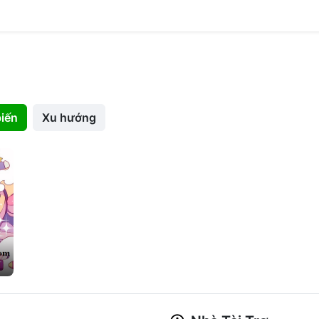
iến
Xu hướng