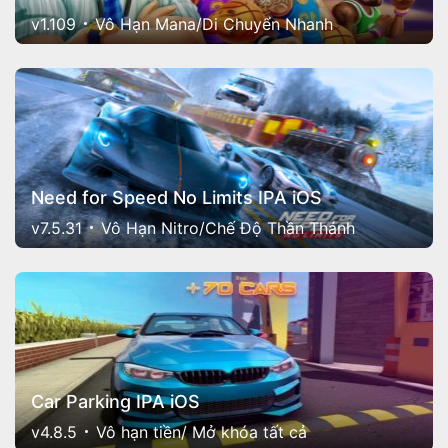
v1.109
Vô Hạn Mana/Di Chuyển Nhanh
Need for Speed No Limits IPA iOS
v7.5.31
Vô Hạn Nitro/Chế Độ Thần Thánh
Car Parking IPA iOS
v4.8.5
Vô hạn tiền/ Mở khóa tất cả