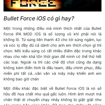
Bullet Force iOS có gì hay?
Một trong những điều mà mình thích nhất của Bullet
Force IPA MOD iOS là số lượng vũ khí phải nói là
khổng lồ. Từ súng liên thanh 43 cho tới súng ngắm, lục
và xóc lọ đầy đủ cả dành cho anh em thích chọn gì thì
chọn. Mỗi kiểu súng có rất nhiều điểm đặc trưng khác
nhau cho nên khá tốn thời gian để mình có thể thử hết
các loại. Ngoài ra thì các chế độ chơi cũng đa dạng
không kém điển hình là đấu team, đấu chinh phục, đấu
miễn phí tất cả…vân vân và mây mây khiến anh em
không bao giờ chán
Một điều khác đặc biệt về Bullet Force iOS là nó sở
hữu đồ họa chất như quả gấc luôn. Hình ảnh mượt mà
chân thật di chuyển chạy nhảy không bị giật giật như