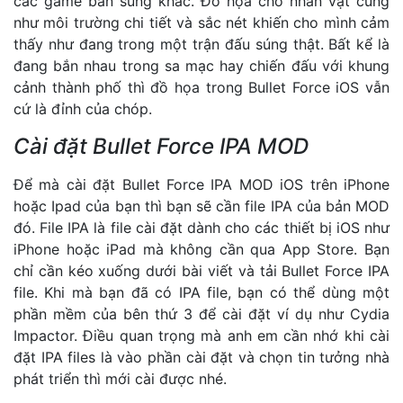
các game bắn súng khác. Đồ họa cho nhân vật cũng
như môi trường chi tiết và sắc nét khiến cho mình cảm
thấy như đang trong một trận đấu súng thật. Bất kể là
đang bắn nhau trong sa mạc hay chiến đấu với khung
cảnh thành phố thì đồ họa trong Bullet Force iOS vẫn
cứ là đỉnh của chóp.
Cài đặt Bullet Force IPA MOD
Để mà cài đặt Bullet Force IPA MOD iOS trên iPhone
hoặc Ipad của bạn thì bạn sẽ cần file IPA của bản MOD
đó. File IPA là file cài đặt dành cho các thiết bị iOS như
iPhone hoặc iPad mà không cần qua App Store. Bạn
chỉ cần kéo xuống dưới bài viết và tải Bullet Force IPA
file. Khi mà bạn đã có IPA file, bạn có thể dùng một
phần mềm của bên thứ 3 để cài đặt ví dụ như Cydia
Impactor. Điều quan trọng mà anh em cần nhớ khi cài
đặt IPA files là vào phần cài đặt và chọn tin tưởng nhà
phát triển thì mới cài được nhé.