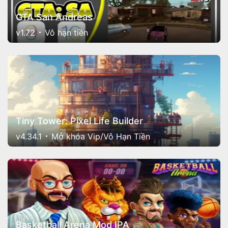
GTA San Andreas
v1.72
Vô hạn tiền
Tiny Tower: Pixel Life Builder
v4.34.1
Mở khóa Vip/Vô Hạn Tiền
Basketball Arena Mod IPA